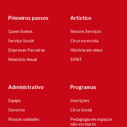
Primeiros passos
Artístico
Quem Somos
Nossos Serviços
Serviço Social
Circo n
a esco
la
Empresas Parceiras
História em
v
ídeo
Relatório Anual
SIPAT
Administrativo
P
rogramas
Equipe
Inscrições
Governo
Circo Social
Nossas unidades
Pedago
g
ia em espaço
s
não escolares